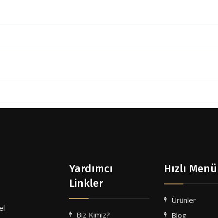
Yardımcı
Hızlı Menü
Linkler
Ürünler
el
Biz Kimiz?
Blog